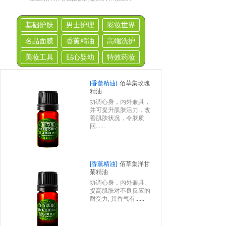
基础护肤
男士护理
彩妆世界
名品面膜
香薰精油
高端洗护
美妆工具
贴心婴幼
特效药妆
[香薰精油]
佰草集玫瑰
精油
协调心身，内外兼具，
并可提升肌肤活力，改
善肌肤状况，令肤质
回
......
[香薰精油]
佰草集洋甘
菊精油
协调心身，内外兼具,
提高肌肤对不良反应的
耐受力, 其香气有
......