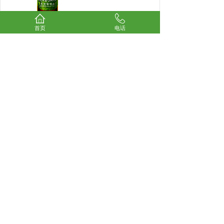
首页
电话
[香薰精油]
佰草集茶树
精油
清新的香气可净化空
气，振奋精神，清新舒
爽，同时清洁并紧实肌
肤
......
[香薰精油]
佰草集佛手
柑精油
深层净化、紧致肌肤，
保养发质，同时其香气
有助于振奋精神，增
强
......
[香薰精油]
佰草集荷荷
巴芳香基础......
质地轻盈柔滑，令肌肤
润泽、柔嫩，同时能修