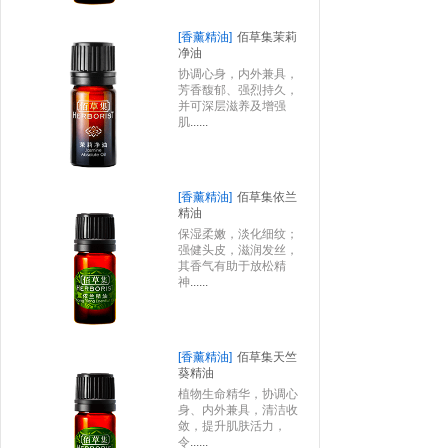
[香薰精油]
佰草集茉莉
净油
协调心身，内外兼具，
芳香馥郁、强烈持久，
并可深层滋养及增强
肌
......
[香薰精油]
佰草集依兰
精油
保湿柔嫩，淡化细纹；
强健头皮，滋润发丝，
其香气有助于放松精
神
......
[香薰精油]
佰草集天竺
葵精油
植物生命精华，协调心
身、内外兼具，清洁收
敛，提升肌肤活力，
令
......